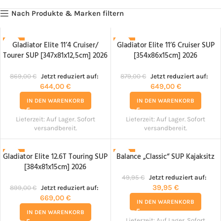
Nach Produkte & Marken filtern
Gladiator Elite 11’4 Cruiser/
Gladiator Elite 11’6 Cruiser SUP
-26%
-26%
Tourer SUP [347x81x12,5cm] 2026
[354x86x15cm] 2026
869,00
€
Jetzt reduziert auf:
879,00
€
Jetzt reduziert auf:
644,00
€
649,00
€
IN DEN WARENKORB
IN DEN WARENKORB
Lieferzeit:
Auf Lager. Sofort
Lieferzeit:
Auf Lager. Sofort
versandbereit.
versandbereit.
Gladiator Elite 12.6T Touring SUP
Balance „Classic“ SUP Kajaksitz
-26%
-20%
[384x81x15cm] 2026
49,95
€
Jetzt reduziert auf:
39,95
€
899,00
€
Jetzt reduziert auf:
669,00
€
IN DEN WARENKORB
IN DEN WARENKORB
Lieferzeit:
Auf Lager. Sofort