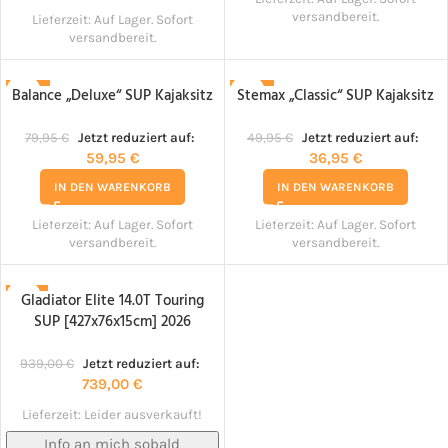
versandbereit.
Lieferzeit:
Auf Lager. Sofort
versandbereit.
Balance „Deluxe“ SUP Kajaksitz
Stemax „Classic“ SUP Kajaksitz
-25%
-26%
79,95
€
Jetzt reduziert auf:
49,95
€
Jetzt reduziert auf:
59,95
€
36,95
€
IN DEN WARENKORB
IN DEN WARENKORB
Lieferzeit:
Auf Lager. Sofort
Lieferzeit:
Auf Lager. Sofort
versandbereit.
versandbereit.
Gladiator Elite 14.0T Touring
-21%
SUP [427x76x15cm] 2026
NACHBESTELLT!
939,00
€
Jetzt reduziert auf:
739,00
€
Lieferzeit:
Leider ausverkauft!
Info an mich sobald