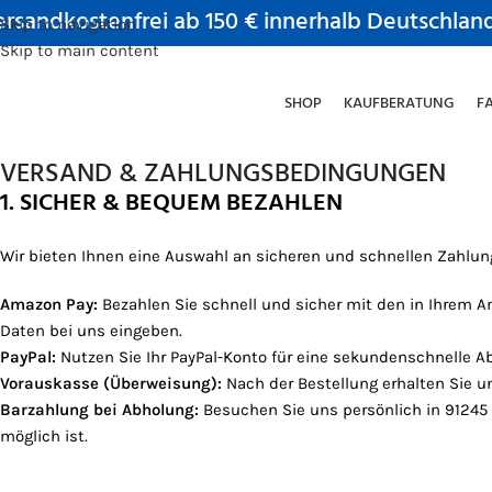
rsandkostenfrei ab 150 € innerhalb Deutschlan
Skip to navigation
Skip to main content
SHOP
KAUFBERATUNG
F
VERSAND & ZAHLUNGSBEDINGUNGEN
1. SICHER & BEQUEM BEZAHLEN
Wir bieten Ihnen eine Auswahl an sicheren und schnellen Zahlun
Amazon Pay:
Bezahlen Sie schnell und sicher mit den in Ihrem A
Daten bei uns eingeben.
PayPal:
Nutzen Sie Ihr PayPal-Konto für eine sekundenschnelle A
Vorauskasse (Überweisung):
Nach der Bestellung erhalten Sie u
Barzahlung bei Abholung:
Besuchen Sie uns persönlich in 91245 
möglich ist.