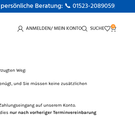
 persönliche Beratung: 📞
01523-2089059
ANMELDEN/ MEIN KONTO
SUCHE
0
rzugten Weg:
genügt, und Sie müssen keine zusätzlichen
h Zahlungseingang auf unserem Konto.
 dies
nur nach vorheriger Terminvereinbarung