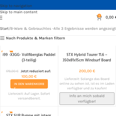
Skip to navigation
Skip to main content
0
0,00
Start
B-Ware & Gebrauchtes -
Alle 3 Ergebnisse werden angezeigt
Nach Produkte & Marken filtern
i99 -X3GG- Vollfiberglas Paddel
STX Hybrid Tourer 11.6 –
-44%
NACHBESTELLT!
(3-teilig)
350x81x15cm Windsurf Board
HOT
200,00
€
179,00
€
Jetzt reduziert auf:
100,00
€
Lieferzeit:
Solange das Board
online zu sehen ist, ist es im Laden
IN DEN WARENKORB
verfügbar und zu kaufen!
Lieferzeit:
Auf Lager. Sofort
Info an mich sobald
versandbereit.
verfügbar!
STX SUP Pumpe mit integr.
-31%