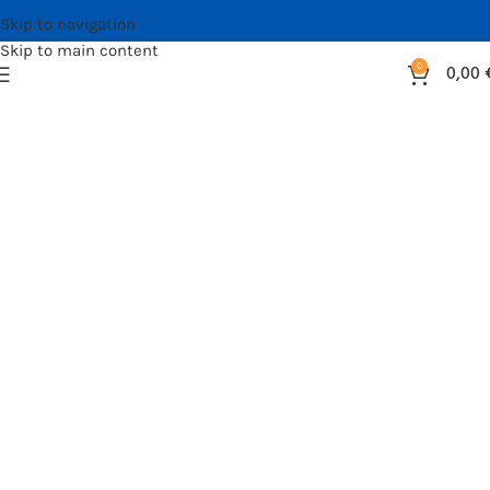
Skip to navigation
Skip to main content
0
0,00
SUP Tipps
Pflegen, Reparieren, Lagern: So bleibt
dein SUP-Board jahrelang wie neu.
Dein SUP-Guide für Material und
Technik.