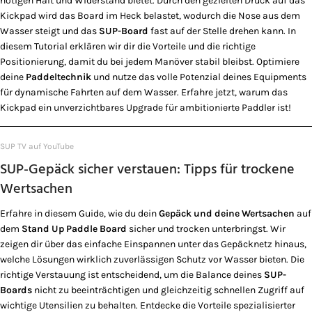
nötigen Halt und Widerstand bietet. Durch den gezielten Druck auf das
Kickpad wird das Board im Heck belastet, wodurch die Nose aus dem
Wasser steigt und das
SUP-Board
fast auf der Stelle drehen kann. In
diesem Tutorial erklären wir dir die Vorteile und die richtige
Positionierung, damit du bei jedem Manöver stabil bleibst. Optimiere
deine
Paddeltechnik
und nutze das volle Potenzial deines Equipments
für dynamische Fahrten auf dem Wasser. Erfahre jetzt, warum das
Kickpad ein unverzichtbares Upgrade für ambitionierte Paddler ist!
SUP TV auf YouTube
SUP-Gepäck sicher verstauen: Tipps für trockene
Wertsachen
Erfahre in diesem Guide, wie du dein
Gepäck und deine Wertsachen
auf
dem
Stand Up Paddle Board
sicher und trocken unterbringst. Wir
zeigen dir über das einfache Einspannen unter das Gepäcknetz hinaus,
welche Lösungen wirklich zuverlässigen Schutz vor Wasser bieten. Die
richtige Verstauung ist entscheidend, um die Balance deines
SUP-
Boards
nicht zu beeinträchtigen und gleichzeitig schnellen Zugriff auf
wichtige Utensilien zu behalten. Entdecke die Vorteile spezialisierter