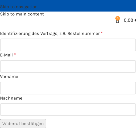
Skip to navigation
Skip to main content
0
0,00
*
Identifizierung des Vertrags, z.B. Bestellnummer
*
E-Mail
E-
Vorname
Mail
*
(wiederholen)
Nachname
Widerruf bestätigen