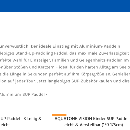
 unverwüstlich: Der ideale Einstieg mit Aluminium-Paddeln
glebiges Stand-Up-Paddling Paddel, das maximale Zuverlässigkeit
rfekte Wahl für Einsteiger, Familien und Gelegenheits-Paddler. I
über Stößen und Kratzern – ideal für den harten Alltag am See od
 die Länge in Sekunden perfekt auf Ihre Körpergröße an. Genießen
on auf jeder Tour. Jetzt langlebiges SUP-Zubehör kaufen und dire
Aluminium SUP Paddel -
P-Paddel | 3-teilig &
AQUATONE VISION Kinder SUP Paddel 
-23%
leicht
Leicht & Verstellbar (130-175cm)
NACHBESTELLT!