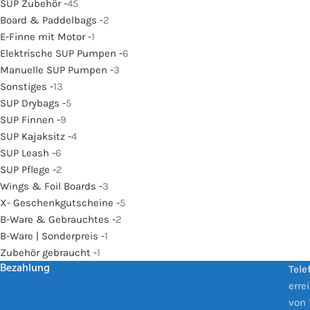
SUP Zubehör -
45
Board & Paddelbags -
2
E-Finne mit Motor -
1
Elektrische SUP Pumpen -
6
Manuelle SUP Pumpen -
3
Sonstiges -
13
SUP Drybags -
5
SUP Finnen -
9
SUP Kajaksitz -
4
SUP Leash -
6
SUP Pflege -
2
Wings & Foil Boards -
3
X- Geschenkgutscheine -
5
B-Ware & Gebrauchtes -
2
B-Ware | Sonderpreis -
1
Zubehör gebraucht -
1
Bezahlung
Tele
erre
von 