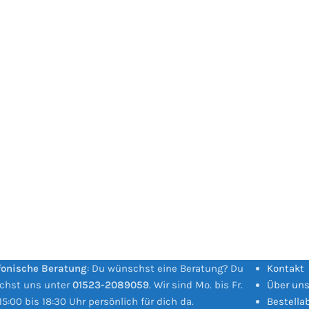
fonische Beratung
: Du wünschst eine Beratung? Du
Kontakt
ichst uns unter
01523-2089059
. Wir sind Mo. bis Fr.
Über un
15:00 bis 18:30 Uhr persönlich für dich da.
Bestella