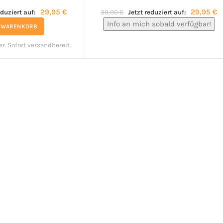
29,95
€
29,95
€
eduziert auf:
39,00
€
Jetzt reduziert auf:
Info an mich sobald verfügbar!
N WARENKORB
er. Sofort versandbereit.