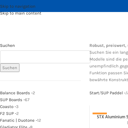
Skip to navigation
Skip to main content
Suchen
Robust, preiswert,
Suchen Sie ein lan
Modelle sind die pe
unempfindlich gegen
Suchen
Funktion passen Sie
bewährte Konstrukti
Balance Boards -
2
Start
SUP Paddel -
SUP Boards -
67
Coasto -
3
F2 SUP -
2
STX Aluminium SU
-40%
Fanatic | Duotone -
12
Gladiator Elite -
8