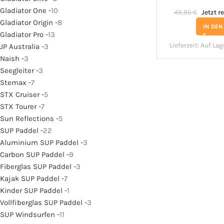
Gladiator One -
10
49,95
€
Jetzt r
Gladiator Origin -
8
IN DE
Gladiator Pro -
13
Lieferzeit:
Auf Lag
JP Australia -
3
Naish -
3
Seegleiter -
3
Stemax -
7
STX Cruiser -
5
STX Tourer -
7
Sun Reflections -
5
SUP Paddel -
22
Aluminium SUP Paddel -
3
Carbon SUP Paddel -
9
Fiberglas SUP Paddel -
3
Kajak SUP Paddel -
7
Kinder SUP Paddel -
1
Vollfiberglas SUP Paddel -
3
SUP Windsurfen -
11