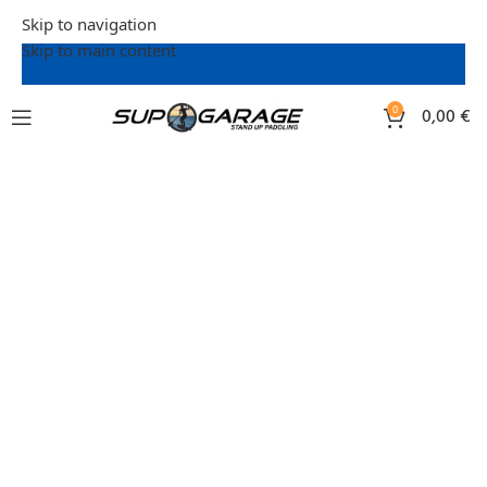
Skip to navigation
Skip to main content
0
0,00
€
SUP-Ausrüstung mieten –
unkompliziert und günstig!
Miete bei uns dein komplettes Stand-Up-
Paddling-Equipment und starte direkt ins