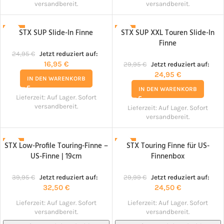
versandbereit.
versandbereit.
STX SUP Slide-In Finne
STX SUP XXL Touren Slide-In
-32%
-17%
Finne
24,95
€
Jetzt reduziert auf:
16,95
€
29,95
€
Jetzt reduziert auf:
24,95
€
IN DEN WARENKORB
IN DEN WARENKORB
Lieferzeit:
Auf Lager. Sofort
versandbereit.
Lieferzeit:
Auf Lager. Sofort
versandbereit.
STX Low-Profile Touring-Finne –
STX Touring Finne für US-
-19%
-18%
US-Finne | 19cm
Finnenbox
NACHBESTELLT!
NACHBESTELLT!
39,95
€
Jetzt reduziert auf:
29,99
€
Jetzt reduziert auf:
32,50
€
24,50
€
Lieferzeit:
Auf Lager. Sofort
Lieferzeit:
Auf Lager. Sofort
versandbereit.
versandbereit.