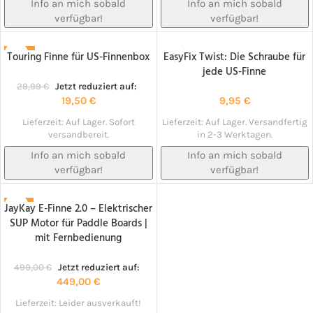
Info an mich sobald
Info an mich sobald
verfügbar!
verfügbar!
Touring Finne für US-Finnenbox
EasyFix Twist: Die Schraube für
-35%
NACHBESTELLT!
jede US-Finne
NACHBESTELLT!
29,99
€
Jetzt reduziert auf:
19,50
€
9,95
€
Lieferzeit:
Auf Lager. Sofort
Lieferzeit:
Auf Lager. Versandfertig
versandbereit.
in 2-3 Werktagen.
Info an mich sobald
Info an mich sobald
verfügbar!
verfügbar!
JayKay E-Finne 2.0 – Elektrischer
-10%
SUP Motor für Paddle Boards |
NACHBESTELLT!
mit Fernbedienung
499,00
€
Jetzt reduziert auf:
449,00
€
Lieferzeit:
Leider ausverkauft!