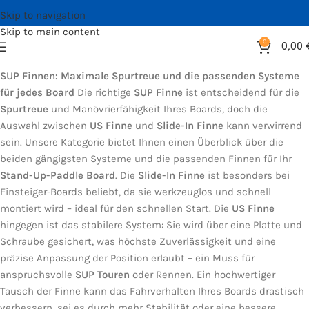
Skip to navigation
Skip to main content
0
0,00
SUP Finnen: Maximale Spurtreue und die passenden Systeme
für jedes Board
Die richtige
SUP Finne
ist entscheidend für die
Spurtreue
und Manövrierfähigkeit Ihres Boards, doch die
Auswahl zwischen
US Finne
und
Slide-In Finne
kann verwirrend
sein. Unsere Kategorie bietet Ihnen einen Überblick über die
beiden gängigsten Systeme und die passenden Finnen für Ihr
Stand-Up-Paddle Board
. Die
Slide-In Finne
ist besonders bei
Einsteiger-Boards beliebt, da sie werkzeuglos und schnell
montiert wird – ideal für den schnellen Start. Die
US Finne
hingegen ist das stabilere System: Sie wird über eine Platte und
Schraube gesichert, was höchste Zuverlässigkeit und eine
präzise Anpassung der Position erlaubt – ein Muss für
anspruchsvolle
SUP Touren
oder Rennen. Ein hochwertiger
Tausch der Finne kann das Fahrverhalten Ihres Boards drastisch
verbessern, sei es durch mehr Stabilität oder eine bessere