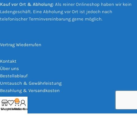
Kauf vor Ort & Abholung
: Als reiner Onlineshop haben wir kein
Ladengeschäft. Eine Abholung vor Ort ist jedoch nach
telefonischer Terminvereinbarung gerne möglich.
Vertrag Wiederrufen
Kontakt
Über uns
Bestellablauf
Umtausch & Gewährleistung
Bezahlung & Versandkosten
2
Shop
Wunschliste
Warenkorb
Mein Konto
Impressum
AGB
Widerrufsrecht
Datenschutz