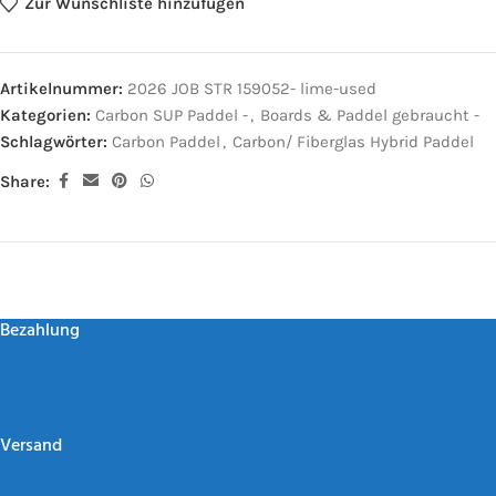
Zur Wunschliste hinzufügen
Artikelnummer:
2026 JOB STR 159052- lime-used
Kategorien:
Carbon SUP Paddel -
,
Boards & Paddel gebraucht -
Schlagwörter:
Carbon Paddel
,
Carbon/ Fiberglas Hybrid Paddel
Share:
Bezahlung
Versand