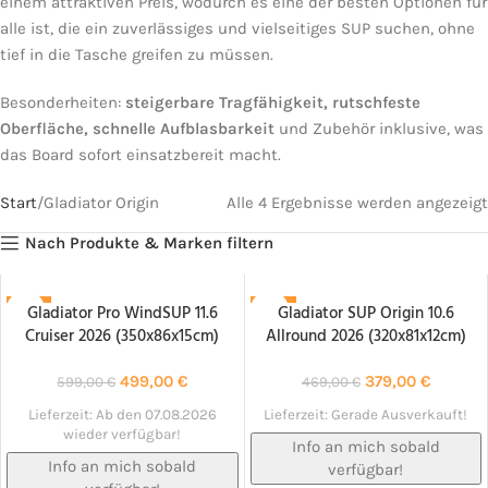
einem attraktiven Preis, wodurch es eine der besten Optionen für
alle ist, die ein zuverlässiges und vielseitiges SUP suchen, ohne
tief in die Tasche greifen zu müssen.
Besonderheiten:
steigerbare Tragfähigkeit, rutschfeste
Oberfläche, schnelle Aufblasbarkeit
und Zubehör inklusive, was
das Board sofort einsatzbereit macht.
Start
Gladiator Origin
Alle 4 Ergebnisse werden angezeigt
Nach Produkte & Marken filtern
Gladiator Pro WindSUP 11.6
Gladiator SUP Origin 10.6
-17%
-19%
Cruiser 2026 (350x86x15cm)
Allround 2026 (320x81x12cm)
NACHBESTELLT!
NACHBESTELLT!
499,00
€
379,00
€
599,00
€
469,00
€
Lieferzeit:
Ab den 07.08.2026
Lieferzeit:
Gerade Ausverkauft!
wieder verfügbar!
Info an mich sobald
Info an mich sobald
verfügbar!