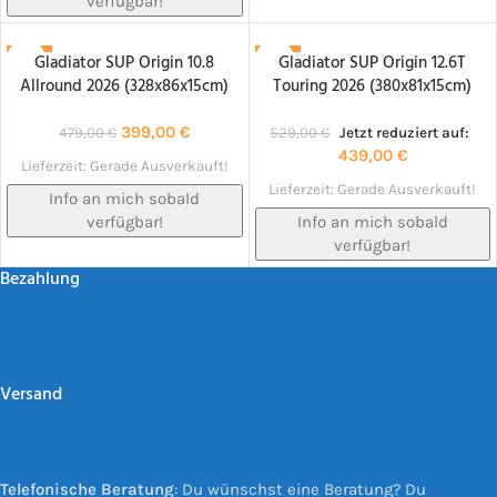
verfügbar!
Gladiator SUP Origin 10.8
Gladiator SUP Origin 12.6T
-17%
-17%
Allround 2026 (328x86x15cm)
Touring 2026 (380x81x15cm)
NACHBESTELLT!
NACHBESTELLT!
399,00
€
479,00
€
529,00
€
Jetzt reduziert auf:
439,00
€
Lieferzeit:
Gerade Ausverkauft!
Lieferzeit:
Gerade Ausverkauft!
Info an mich sobald
verfügbar!
Info an mich sobald
verfügbar!
Bezahlung
Versand
Telefonische Beratung
: Du wünschst eine Beratung? Du