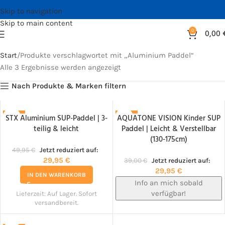
Skip to navigation
Skip to main content
0
0,00
Start
Produkte verschlagwortet mit „Aluminium Paddel“
Alle 3 Ergebnisse werden angezeigt
Nach Produkte & Marken filtern
STX Aluminium SUP-Paddel | 3-
AQUATONE VISION Kinder SUP
-40%
-23%
teilig & leicht
Paddel | Leicht & Verstellbar
NACHBESTELLT!
(130-175cm)
49,95
€
Jetzt reduziert auf:
29,95
€
39,00
€
Jetzt reduziert auf:
29,95
€
IN DEN WARENKORB
Info an mich sobald
verfügbar!
Lieferzeit:
Auf Lager. Sofort
versandbereit.