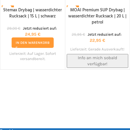
Stemax Drybag | wasserdichter
MOAI Premium SUP Drybag |
-14%
-12%
Rucksack | 15 L | schwarz
wasserdichter Rucksack | 20 L |
NACHBESTELLT!
petrol
29,00
€
Jetzt reduziert auf:
24,95
€
25,95
€
Jetzt reduziert auf:
22,95
€
IN DEN WARENKORB
Lieferzeit:
Gerade Ausverkauft!
Lieferzeit:
Auf Lager. Sofort
Info an mich sobald
versandbereit.
verfügbar!