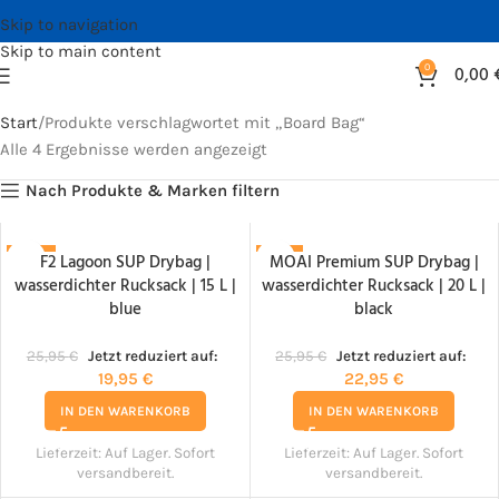
Skip to navigation
Skip to main content
0
0,00
Start
Produkte verschlagwortet mit „Board Bag“
Alle 4 Ergebnisse werden angezeigt
Nach Produkte & Marken filtern
F2 Lagoon SUP Drybag |
MOAI Premium SUP Drybag |
-23%
-12%
wasserdichter Rucksack | 15 L |
wasserdichter Rucksack | 20 L |
blue
black
25,95
€
Jetzt reduziert auf:
25,95
€
Jetzt reduziert auf:
19,95
€
22,95
€
IN DEN WARENKORB
IN DEN WARENKORB
Lieferzeit:
Auf Lager. Sofort
Lieferzeit:
Auf Lager. Sofort
versandbereit.
versandbereit.