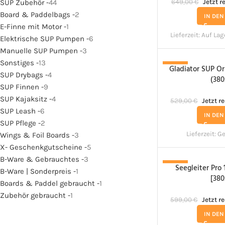
SUP Zubehör -
44
649,00
€
Jetzt r
Board & Paddelbags -
2
IN DE
E-Finne mit Motor -
1
Lieferzeit:
Auf Lag
Elektrische SUP Pumpen -
6
Manuelle SUP Pumpen -
3
Sonstiges -
13
Gladiator SUP Or
-17%
SUP Drybags -
4
(380
SUP Finnen -
9
SUP Kajaksitz -
4
529,00
€
Jetzt r
SUP Leash -
6
IN DE
SUP Pflege -
2
Lieferzeit:
Ge
Wings & Foil Boards -
3
X- Geschenkgutscheine -
5
B-Ware & Gebrauchtes -
3
Seegleiter Pro 
-17%
B-Ware | Sonderpreis -
1
[380
Boards & Paddel gebraucht -
1
Zubehör gebraucht -
1
599,00
€
Jetzt r
IN DE