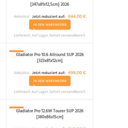
[347x81x12,5cm] 2026
644,00
€
869,00
€
Jetzt reduziert auf:
IN DEN WARENKORB
Lieferzeit:
Auf Lager. Sofort versandbereit.
Gladiator Pro 10.6 Allround SUP 2026
-17%
[323x81x12cm]
499,00
€
599,00
€
Jetzt reduziert auf:
IN DEN WARENKORB
Lieferzeit:
Auf Lager. Sofort versandbereit.
Gladiator Pro 12.6W Tourer SUP 2026
-21%
[380x86x15cm]