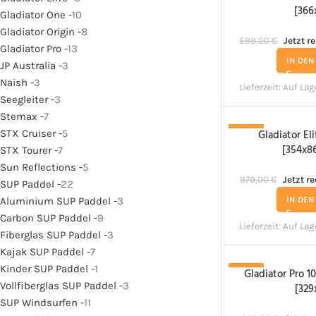
[366
Gladiator One -
10
Gladiator Origin -
8
599,00
€
Jetzt r
Gladiator Pro -
13
IN DE
JP Australia -
3
Naish -
3
Lieferzeit:
Auf Lag
Seegleiter -
3
Stemax -
7
STX Cruiser -
5
Gladiator Eli
-26%
[354x8
STX Tourer -
7
Sun Reflections -
5
879,00
€
Jetzt r
SUP Paddel -
22
Aluminium SUP Paddel -
3
IN DE
Carbon SUP Paddel -
9
Lieferzeit:
Auf Lag
Fiberglas SUP Paddel -
3
Kajak SUP Paddel -
7
Kinder SUP Paddel -
1
Gladiator Pro 1
-20%
Vollfiberglas SUP Paddel -
3
[329
SUP Windsurfen -
11