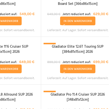
x86x15cm]
Board Set [366x86x15cm]
549,00
€
629,00
€
eduziert auf:
649,00
€
Jetzt reduziert auf:
N WARENKORB
IN DEN WARENKORB
er. Sofort versandbereit.
Lieferzeit:
Auf Lager. Sofort versandbereit.
te 11’6 Cruiser SUP
Gladiator Elite 12.6T Touring SUP
-22%
6x15cm] 2026
[384x81x15cm] 2026
649,00
€
699,00
€
eduziert auf:
899,00
€
Jetzt reduziert auf:
N WARENKORB
IN DEN WARENKORB
er. Sofort versandbereit.
Lieferzeit:
Auf Lager. Sofort versandbereit.
0.8 Allround SUP 2026
Gladiator Pro 11.4 Cruiser SUP 2026
-19%
x86x15cm]
[348x81x12cm]