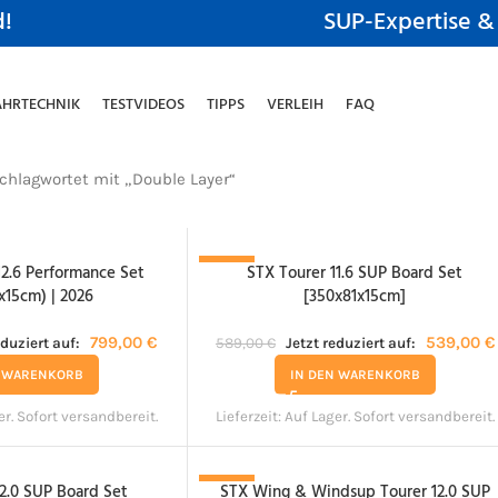
d!
SUP-Expertise &
AHRTECHNIK
TESTVIDEOS
TIPPS
VERLEIH
FAQ
chlagwortet mit „Double Layer“
12.6 Performance Set
STX Tourer 11.6 SUP Board Set
-8%
x15cm) | 2026
[350x81x15cm]
799,00
€
539,00
€
eduziert auf:
589,00
€
Jetzt reduziert auf:
N WARENKORB
IN DEN WARENKORB
er. Sofort versandbereit.
Lieferzeit:
Auf Lager. Sofort versandbereit.
2.0 SUP Board Set
STX Wing & Windsup Tourer 12.0 SUP
-3%