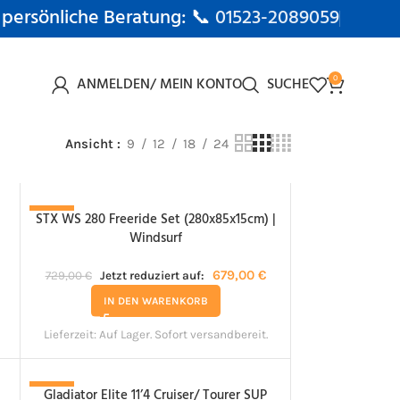
 persönliche Beratung: 📞
01523-2089059
ANMELDEN/ MEIN KONTO
SUCHE
0
Ansicht
9
12
18
24
STX WS 280 Freeride Set (280x85x15cm) |
-7%
Windsurf
679,00
€
729,00
€
Jetzt reduziert auf:
IN DEN WARENKORB
Lieferzeit:
Auf Lager. Sofort versandbereit.
Gladiator Elite 11’4 Cruiser/ Tourer SUP
-26%