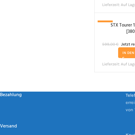
Lieferzeit:
Auf Lag
STX Tourer 1
-8%
[380
599,00
€
Jetzt r
IN DE
Lieferzeit:
Auf Lag
Bezahlung
Tele
erre
von 
Versand