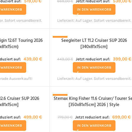
519,00
€
539,00
€
eduziert auf:
669,00
€
Jetzt reduziert auf:
N WARENKORB
IN DEN WARENKORB
er. Sofort versandbereit.
Lieferzeit:
Auf Lager. Sofort versandbereit.
igin 12.6T Touring 2026
Seegleiter LT 11.2 Cruiser SUP 2026
-11%
x81x15cm)
[340x81x15cm]
439,00
€
399,00
€
eduziert auf:
449,00
€
Jetzt reduziert auf:
N WARENKORB
IN DEN WARENKORB
rade Ausverkauft!
Lieferzeit:
Auf Lager. Sofort versandbereit.
12.6 Cruiser SUP 2026
Stemax King Fisher 11.6 Cruiser/ Tourer S
-10%
x81x15cm]
[350x81x15cm] 2026 | Style
499,00
€
699,00
€
eduziert auf:
779,00
€
Jetzt reduziert auf:
N WARENKORB
IN DEN WARENKORB