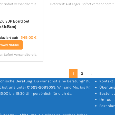
er. Sofort versandbereit.
Lieferzeit:
Auf Lager. Sofort versandbereit.
2.6 SUP Board Set
x81x15cm]
549,00
€
eduziert auf:
N WARENKORB
er. Sofort versandbereit.
1
2
→
fonische Beratung
: Du wünschst eine Beratung? Du
Kontakt
ichst uns unter
01523-2089059
. Wir sind Mo. bis Fr.
Über un
15:00 bis 18:30 Uhr persönlich für dich da.
Bestella
Umtausc
Bezahlu