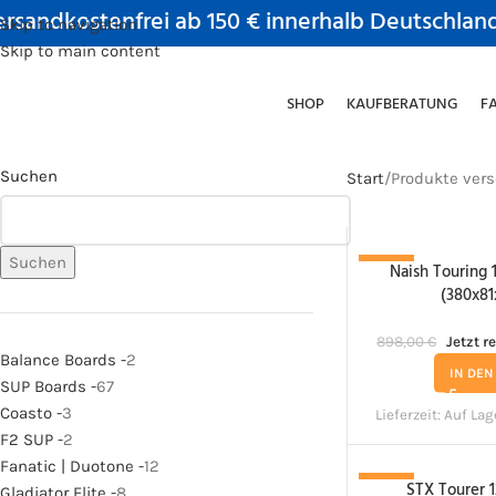
rsandkostenfrei ab 150 € innerhalb Deutschlan
Skip to navigation
Skip to main content
SHOP
KAUFBERATUNG
F
Suchen
Start
Produkte vers
Suchen
Naish Touring 
-11%
(380x81
898,00
€
Jetzt r
Balance Boards -
2
IN DE
SUP Boards -
67
Coasto -
3
Lieferzeit:
Auf Lag
F2 SUP -
2
Fanatic | Duotone -
12
STX Tourer 1
-8%
Gladiator Elite -
8