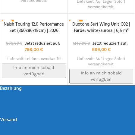
versandbereit.
Lieferzeit:
Auf Lager. Sofort
versandbereit.
Naish Touring 12.0 Performance
Duotone Surf Wing Unit C02 |
-11%
-39%
Set (360x86x15cm) | 2026
Farbe: white/aurora | 6,5 m²
NACHBESTELLT!
NACHBESTELLT!
898,00
€
Jetzt reduziert auf:
1.149,00
€
Jetzt reduziert auf:
799,00
€
699,00
€
Lieferzeit:
Leider ausverkauft!
Lieferzeit:
Auf Lager. Sofort
versandbereit.
Info an mich sobald
Info an mich sobald
verfügbar!
verfügbar!
Bezahlung
Versand