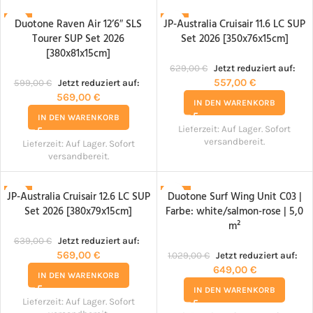
Duotone Raven Air 12’6″ SLS
JP-Australia Cruisair 11.6 LC SUP
-5%
-11%
Tourer SUP Set 2026
Set 2026 [350x76x15cm]
[380x81x15cm]
629,00
€
Jetzt reduziert auf:
557,00
€
599,00
€
Jetzt reduziert auf:
569,00
€
IN DEN WARENKORB
IN DEN WARENKORB
Lieferzeit:
Auf Lager. Sofort
versandbereit.
Lieferzeit:
Auf Lager. Sofort
versandbereit.
JP-Australia Cruisair 12.6 LC SUP
Duotone Surf Wing Unit C03 |
-11%
-37%
Set 2026 [380x79x15cm]
Farbe: white/salmon-rose | 5,0
m²
639,00
€
Jetzt reduziert auf:
569,00
€
1.029,00
€
Jetzt reduziert auf:
649,00
€
IN DEN WARENKORB
IN DEN WARENKORB
Lieferzeit:
Auf Lager. Sofort