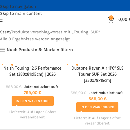
Skip to navigation
Skip to main content
0
0,00
Start
Produkte verschlagwortet mit „Touring iSUP“
Alle 8 Ergebnisse werden angezeigt
Nach Produkte & Marken filtern
Naish Touring 12.6 Performance
Duotone Raven Air 11’6″ SLS
-11%
-5%
Set (380x81x15cm) | 2026
Tourer SUP Set 2026
[350x79x15cm]
898,00
€
Jetzt reduziert auf:
799,00
€
589,00
€
Jetzt reduziert auf:
559,00
€
IN DEN WARENKORB
IN DEN WARENKORB
Lieferzeit:
Auf Lager. Sofort
versandbereit.
Lieferzeit:
Auf Lager. Sofort
versandbereit.