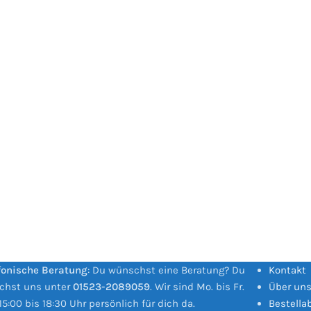
fonische Beratung
: Du wünschst eine Beratung? Du
Kontakt
ichst uns unter
01523-2089059
. Wir sind Mo. bis Fr.
Über un
15:00 bis 18:30 Uhr persönlich für dich da.
Bestella