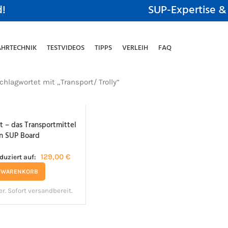
d!
SUP-Expertise &
AHRTECHNIK
TESTVIDEOS
TIPPS
VERLEIH
FAQ
chlagwortet mit „Transport/ Trolly“
 – das Transportmittel
in SUP Board
129,00
€
eduziert auf:
N WARENKORB
er. Sofort versandbereit.