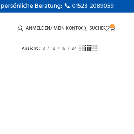
 persönliche Beratung: 📞
01523-2089059
ANMELDEN/ MEIN KONTO
SUCHE
0
Ansicht
9
12
18
24