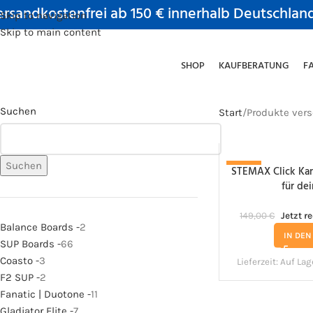
rsandkostenfrei ab 150 € innerhalb Deutschlan
Skip to navigation
Skip to main content
SHOP
KAUFBERATUNG
F
Suchen
Start
Produkte vers
Suchen
STEMAX Click Kart
-13%
für de
149,00
€
Jetzt r
Balance Boards -
2
IN DE
SUP Boards -
66
Coasto -
3
Lieferzeit:
Auf Lag
F2 SUP -
2
Fanatic | Duotone -
11
Gladiator Elite -
7