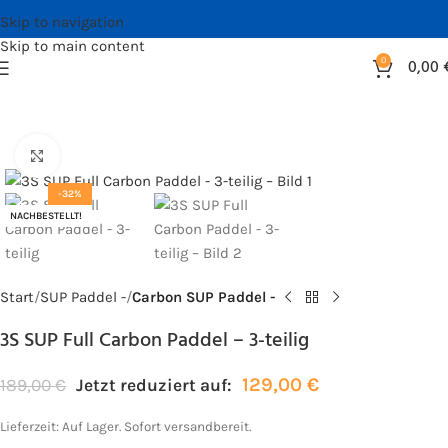
Skip to navigation
Skip to main content
0
0,00
Bild vergrößern
-32%
NACHBESTELLT!
Start
SUP Paddel -
Carbon SUP Paddel -
3S SUP Full Carbon Paddel – 3-teilig
129,00
€
189,00
€
Jetzt reduziert auf:
Lieferzeit:
Auf Lager. Sofort versandbereit.