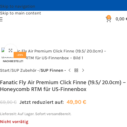
Skip to navigation
Skip to main content
0
0,00
Bild vergrößern
-29%
NACHBESTELLT!
Start
SUP Zubehör -
SUP Finnen -
Fanatic Fly Air Premium Click Finne (19.5/ 20.0cm) –
Honeycomb RTM für US-Finnenbox
49,90
€
69,90
€
Jetzt reduziert auf:
Lieferzeit:
Auf Lager. Sofort versandbereit.
Nicht vorrätig