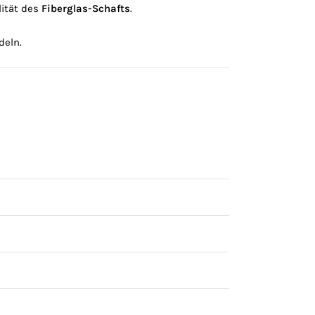
lität des
Fiberglas-Schafts
.
deln.