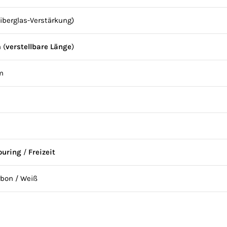
Fiberglas-Verstärkung)
 (
verstellbare Länge
)
m
ouring
/
Freizeit
bon / Weiß