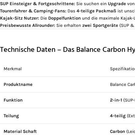
SUP Einsteiger & Fortgeschrittene:
Sie suchen ein
Upgrade
von 
Tourenfahrer & Camping-Fans:
Das
4-teilige Packmaß
ist unsch
Kajak-Sitz Nutzer:
Die
Doppelfunktion
und die maximale Kajak-L
Preisbewusste Allrounder:
Sie erhalten
zwei Sportgeräte
(SUP & 
Technische Daten – Das Balance Carbon Hy
Merkmal
Spezifikati
Produktname
Balance Car
Funktion
2-in-1
(SUP-
Teilung
4-teilig
(Ext
Material Schaft
Carbon
(Lei