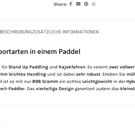
Share:
BESCHREIBUNG
ZUSÄTZLICHE INFORMATIONEN
Sportarten in einem Paddel
g
für
Stand Up Paddling
und
Kajakfahren
. Es vereint
zwei vollwer
hm leichtes Handling
und ist dabei
sehr robust
. Erleben Sie
müh
l
ist es mit nur
898 Gramm
ein echtes
Leichtgewicht
in der
Hyb
zeit-Paddler
. Das
vierteilige Design
garantiert zudem das
kleins
: