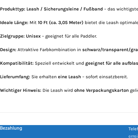
Produkttyp:
Leash / Sicherungsleine / Fußband
– das wichtigst
Ideale Länge:
Mit
10 Ft (ca. 3,05 Meter)
bietet die Leash optimal
Zielgruppe:
Unisex
– geeignet für alle Paddler.
Design:
Attraktive Farbkombination in
schwarz/transparent/gr
Kompatibilität:
Speziell entwickelt und
geeignet für alle aufbl
Lieferumfang:
Sie erhalten
eine Leash
– sofort einsatzbereit.
Wichtiger Hinweis:
Die Leash wird
ohne Verpackungskarton
geli
Bezahlung
Tele
erre