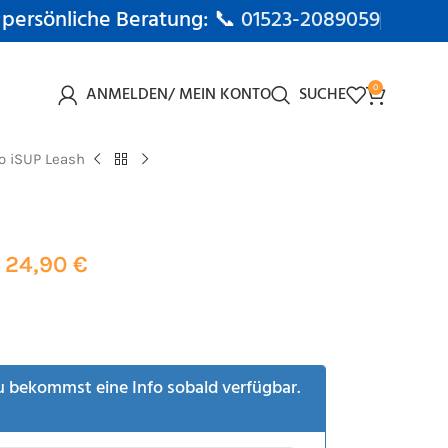
 persönliche Beratung: 📞
01523-2089059
ANMELDEN/ MEIN KONTO
SUCHE
0
o iSUP Leash
24,90
€
u bekommst eine Info sobald verfügbar.