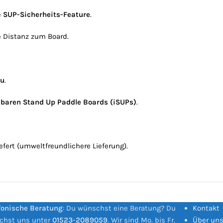
e
SUP-Sicherheits-Feature
.
e Distanz zum Board.
au
.
asbaren Stand Up Paddle Boards (iSUPs)
.
efert (umweltfreundlichere Lieferung).
fonische Beratung
: Du wünschst eine Beratung? Du
Kontakt
ichst uns unter
01523-2089059
. Wir sind Mo. bis Fr.
Über un