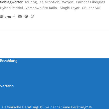
Schlagwörter:
Touring
,
Kajakoption
,
Woven
,
Carbon/ Fiberglas
Hybrid Paddel
,
Verschweißte Rails
,
Single Layer
,
Cruiser SUP
Share:
Bezahlung
Versand
Telefonische Beratung
: Du wünschst eine Beratung? Du