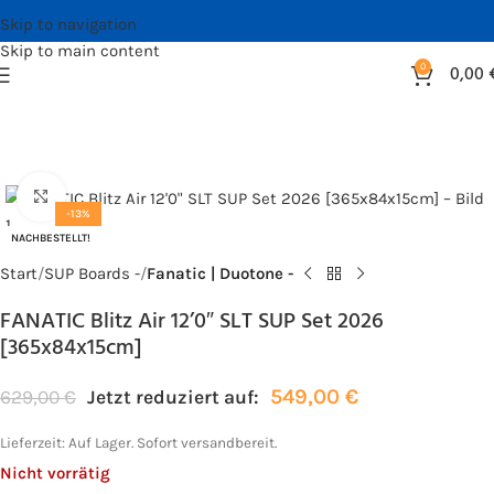
Skip to navigation
Skip to main content
0
0,00
Bild vergrößern
-13%
NACHBESTELLT!
Start
SUP Boards -
Fanatic | Duotone -
FANATIC Blitz Air 12’0″ SLT SUP Set 2026
[365x84x15cm]
549,00
€
629,00
€
Jetzt reduziert auf:
Lieferzeit:
Auf Lager. Sofort versandbereit.
Nicht vorrätig