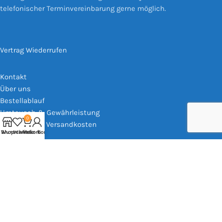
telefonischer Terminvereinbarung gerne möglich.
Vertrag Wiederrufen
Kontakt
Über uns
Bestellablauf
Umtausch & Gewährleistung
0
Bezahlung & Versandkosten
Shop
Wunschliste
Warenkorb
Mein Konto
Impressum
AGB
Widerrufsrecht
Datenschutz
Based on
WoodMart
theme
2025
WooCommerce Themes
.
Vertrag widerrufen