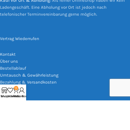
Kauf vor Ort & Abholung
: Als reiner Onlineshop haben wir kein
Ladengeschäft. Eine Abholung vor Ort ist jedoch nach
telefonischer Terminvereinbarung gerne möglich.
Vertrag Wiederrufen
Kontakt
Über uns
Bestellablauf
Umtausch & Gewährleistung
Bezahlung & Versandkosten
0
Shop
Wunschliste
Warenkorb
Mein Konto
Impressum
AGB
Widerrufsrecht
Datenschutz