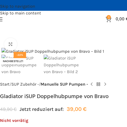
Skip to navigation
Skip to main content
0
0,00
Bild vergrößern
-22%
NACHBESTELLT!
Start
SUP Zubehör -
Manuelle SUP Pumpen -
Gladiator iSUP Doppelhubpumpe von Bravo
39,00
€
49,90
€
Jetzt reduziert auf:
Nicht vorrätig