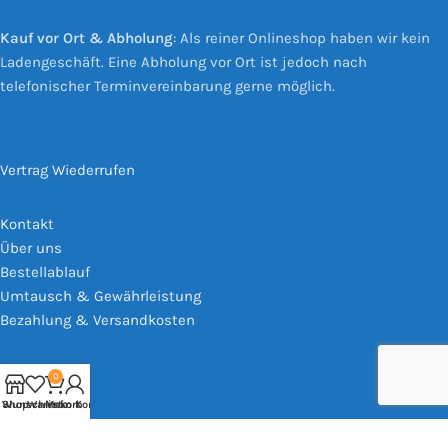
Kauf vor Ort & Abholung
: Als reiner Onlineshop haben wir kein
Ladengeschäft. Eine Abholung vor Ort ist jedoch nach
telefonischer Terminvereinbarung gerne möglich.
Vertrag Wiederrufen
Kontakt
Über uns
Bestellablauf
Umtausch & Gewährleistung
Bezahlung & Versandkosten
0
Impressum
Shop
Wunschliste
Warenkorb
Mein Konto
AGB
Widerrufsrecht