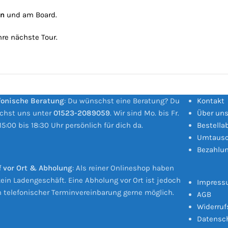
in
und am Board.
Ihre nächste Tour.
fonische Beratung
: Du wünschst eine Beratung? Du
Kontakt
ichst uns unter
01523-2089059
. Wir sind Mo. bis Fr.
Über un
15:00 bis 18:30 Uhr persönlich für dich da.
Bestella
Umtausc
Bezahlu
 vor Ort & Abholung
: Als reiner Onlineshop haben
kein Ladengeschäft. Eine Abholung vor Ort ist jedoch
Impres
 telefonischer Terminvereinbarung gerne möglich.
AGB
Widerruf
Datensc