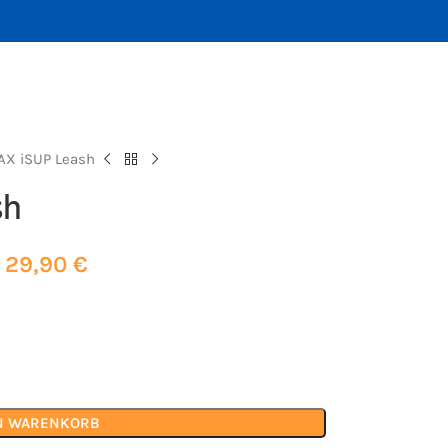
X iSUP Leash
sh
29,90
€
EN WARENKORB