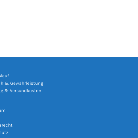
s
blauf
h & Gewährleistung
ng & Versandkosten
sum
srecht
hutz