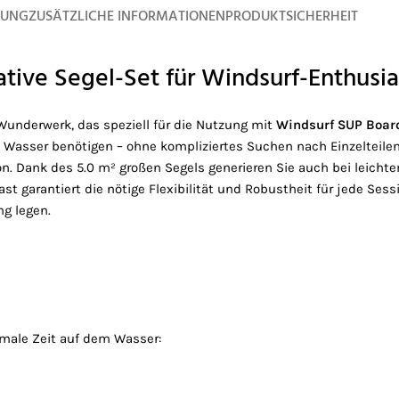
BUNG
ZUSÄTZLICHE INFORMATIONEN
PRODUKTSICHERHEIT
ative Segel-Set für Windsurf-Enthusi
Wunderwerk, das speziell für die Nutzung mit
Windsurf SUP Boar
em Wasser benötigen – ohne kompliziertes Suchen nach Einzelteilen
ron. Dank des 5.0 m² großen Segels generieren Sie auch bei leic
ast garantiert die nötige Flexibilität und Robustheit für jede Ses
ng legen.
imale Zeit auf dem Wasser: