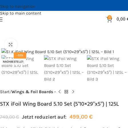
Skip to navigation
Skip to main content
0
0,00
Bild vergrößern
-33%
NACHBESTELLT!
Start
Wings & Foil Boards -
STX iFoil Wing Board 5.10 Set (5’10×29″x5″) | 125L
499,00
€
749,00
€
Jetzt reduziert auf: