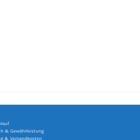
s
blauf
h & Gewährleistung
ng & Versandkosten