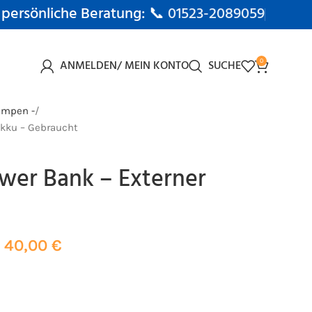
 persönliche Beratung: 📞
01523-2089059
ANMELDEN/ MEIN KONTO
SUCHE
0
umpen -
Akku – Gebraucht
wer Bank – Externer
40,00
€