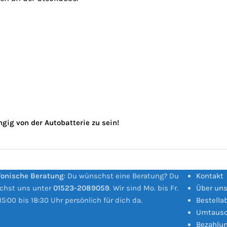
ig von der Autobatterie zu sein!
fonische Beratung
: Du wünschst eine Beratung? Du
Kontakt
ichst uns unter
01523-2089059
. Wir sind Mo. bis Fr.
Über un
15:00 bis 18:30 Uhr persönlich für dich da.
Bestella
Umtausc
Bezahlu