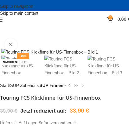
Skip to navigation
Skip to main content
0
0,00
Bild vergrößern
-15%
NACHBESTELLT!
Start
SUP Zubehör -
SUP Finnen -
Touring FCS Klickfinne für US-Finnenbox
33,90
€
39,90
€
Jetzt reduziert auf:
Lieferzeit:
Auf Lager. Sofort versandbereit.