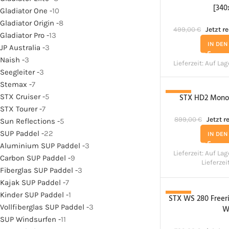
[340
Gladiator One -
10
Gladiator Origin -
8
499,00
€
Jetzt r
Gladiator Pro -
13
IN DE
JP Australia -
3
Naish -
3
Lieferzeit:
Auf Lag
Seegleiter -
3
Stemax -
7
STX Cruiser -
5
STX HD2 Monof
-9%
STX Tourer -
7
899,00
€
Jetzt r
Sun Reflections -
5
SUP Paddel -
22
IN DE
Aluminium SUP Paddel -
3
Lieferzeit:
Auf Lag
Carbon SUP Paddel -
9
Lieferze
Fiberglas SUP Paddel -
3
Kajak SUP Paddel -
7
Kinder SUP Paddel -
1
STX WS 280 Freeri
-7%
Vollfiberglas SUP Paddel -
3
W
SUP Windsurfen -
11