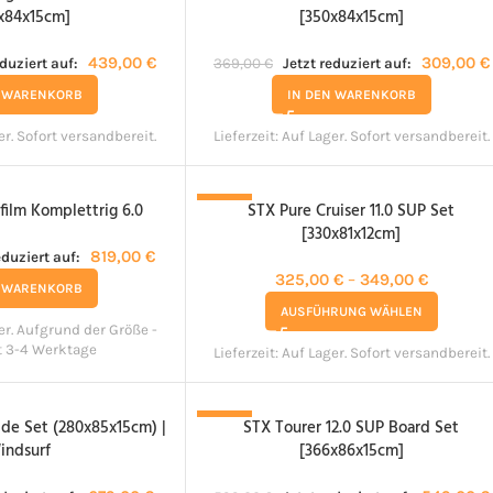
x84x15cm]
[350x84x15cm]
439,00
€
309,00
€
eduziert auf:
369,00
€
Jetzt reduziert auf:
N WARENKORB
IN DEN WARENKORB
er. Sofort versandbereit.
Lieferzeit:
Auf Lager. Sofort versandbereit.
ilm Komplettrig 6.0
STX Pure Cruiser 11.0 SUP Set
-27%
[330x81x12cm]
819,00
€
eduziert auf:
325,00
€
–
349,00
€
N WARENKORB
AUSFÜHRUNG WÄHLEN
er. Aufgrund der Größe -
it 3-4 Werktage
Lieferzeit:
Auf Lager. Sofort versandbereit.
de Set (280x85x15cm) |
STX Tourer 12.0 SUP Board Set
-8%
indsurf
[366x86x15cm]