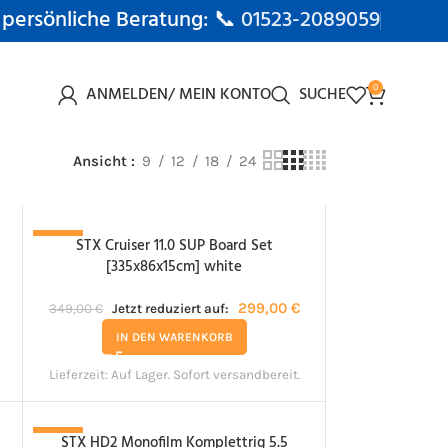
 persönliche Beratung: 📞
01523-2089059
ANMELDEN/ MEIN KONTO
SUCHE
0
Ansicht
9
12
18
24
STX Cruiser 11.0 SUP Board Set
-14%
[335x86x15cm] white
299,00
€
349,00
€
Jetzt reduziert auf:
IN DEN WARENKORB
Lieferzeit:
Auf Lager. Sofort versandbereit.
STX HD2 Monofilm Komplettrig 5.5
-6%