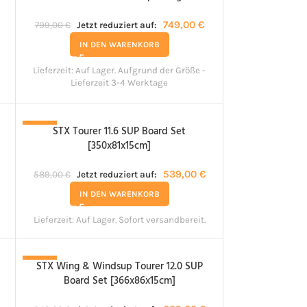
749,00
€
799,00
€
Jetzt reduziert auf:
IN DEN WARENKORB
Lieferzeit:
Auf Lager. Aufgrund der Größe -
Lieferzeit 3-4 Werktage
STX Tourer 11.6 SUP Board Set
-8%
[350x81x15cm]
539,00
€
589,00
€
Jetzt reduziert auf:
IN DEN WARENKORB
Lieferzeit:
Auf Lager. Sofort versandbereit.
STX Wing & Windsup Tourer 12.0 SUP
-3%
Board Set [366x86x15cm]