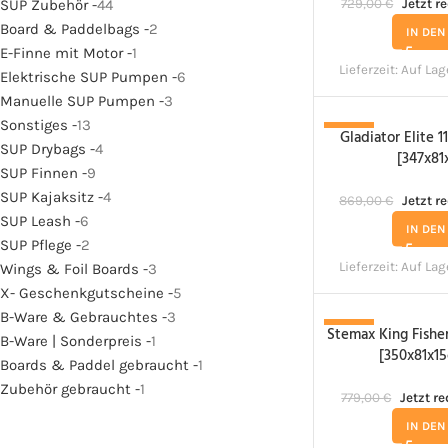
SUP Zubehör -
44
729,00
€
Jetzt r
Board & Paddelbags -
2
IN DE
E-Finne mit Motor -
1
Lieferzeit:
Auf Lag
Elektrische SUP Pumpen -
6
Manuelle SUP Pumpen -
3
Sonstiges -
13
Gladiator Elite 1
-26%
SUP Drybags -
4
[347x81
SUP Finnen -
9
SUP Kajaksitz -
4
869,00
€
Jetzt r
SUP Leash -
6
IN DE
SUP Pflege -
2
Lieferzeit:
Auf Lag
Wings & Foil Boards -
3
X- Geschenkgutscheine -
5
B-Ware & Gebrauchtes -
3
Stemax King Fisher
-10%
B-Ware | Sonderpreis -
1
[350x81x15
Boards & Paddel gebraucht -
1
Zubehör gebraucht -
1
779,00
€
Jetzt re
IN DE