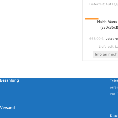
Lieferzeit:
Auf Lag
Naish Mana 
-12%
(350x86x1
NACHBESTELLT!
668,00
€
Jetzt r
Lieferzeit:
L
Info an mich
Bezahlung
Tele
erre
von 
Versand
Kauf