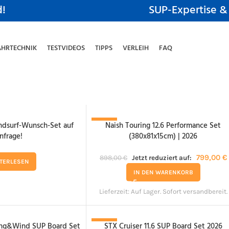
d!
SUP-Expertise &
AHRTECHNIK
TESTVIDEOS
TIPPS
VERLEIH
FAQ
ndsurf-Wunsch-Set auf
Naish Touring 12.6 Performance Set
-11%
nfrage!
(380x81x15cm) | 2026
799,00
€
898,00
€
Jetzt reduziert auf:
TERLESEN
IN DEN WARENKORB
Lieferzeit:
Auf Lager. Sofort versandbereit.
Wing&Wind SUP Board Set
STX Cruiser 11.6 SUP Board Set 2026
-16%