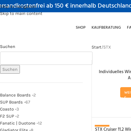
rsandkostenfrei ab 150 € innerhalb Deutschlan
Skip to navigation
Skip to main content
SHOP
KAUFBERATUNG
F
Suchen
Start
STX
Suchen
Individuelles Wi
A
WEI
Balance Boards -
2
SUP Boards -
67
Coasto -
3
F2 SUP -
2
Fanatic | Duotone -
12
STX Cruiser 11.2 
-12%
Gladiator Elite -
8