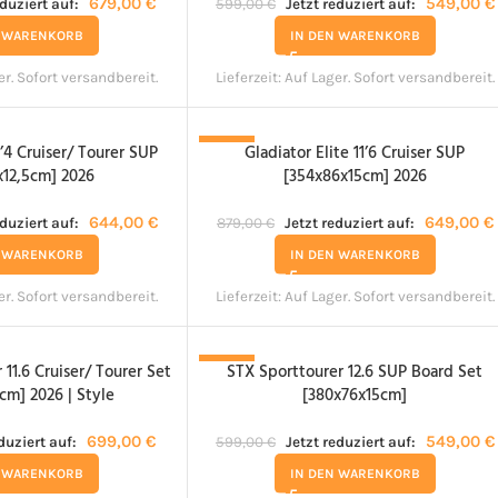
679,00
€
549,00
€
eduziert auf:
599,00
€
Jetzt reduziert auf:
N WARENKORB
IN DEN WARENKORB
er. Sofort versandbereit.
Lieferzeit:
Auf Lager. Sofort versandbereit.
1’4 Cruiser/ Tourer SUP
Gladiator Elite 11’6 Cruiser SUP
-26%
x12,5cm] 2026
[354x86x15cm] 2026
644,00
€
649,00
€
eduziert auf:
879,00
€
Jetzt reduziert auf:
N WARENKORB
IN DEN WARENKORB
er. Sofort versandbereit.
Lieferzeit:
Auf Lager. Sofort versandbereit.
 11.6 Cruiser/ Tourer Set
STX Sporttourer 12.6 SUP Board Set
-8%
cm] 2026 | Style
[380x76x15cm]
699,00
€
549,00
€
duziert auf:
599,00
€
Jetzt reduziert auf:
N WARENKORB
IN DEN WARENKORB