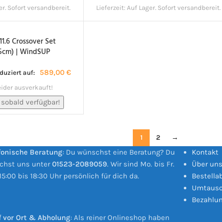
er. Sofort versandbereit.
Lieferzeit:
Auf Lager. Sofort versandbereit.
11.6 Crossover Set
5cm) | WindSUP
589,00
€
eduziert auf:
eider ausverkauft!
 sobald verfügbar!
1
2
→
fonische Beratung
: Du wünschst eine Beratung? Du
Kontakt
ichst uns unter
01523-2089059
. Wir sind Mo. bis Fr.
Über un
15:00 bis 18:30 Uhr persönlich für dich da.
Bestella
Umtausc
Bezahlu
 vor Ort & Abholung
: Als reiner Onlineshop haben