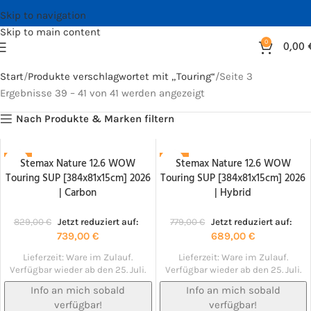
Skip to navigation
Skip to main content
0
0,00
Start
Produkte verschlagwortet mit „Touring“
Seite 3
Ergebnisse 39 – 41 von 41 werden angezeigt
Nach Produkte & Marken filtern
Stemax Nature 12.6 WOW
Stemax Nature 12.6 WOW
-11%
-12%
Touring SUP [384x81x15cm] 2026
Touring SUP [384x81x15cm] 2026
NACHBESTELLT!
NACHBESTELLT!
| Carbon
| Hybrid
829,00
€
Jetzt reduziert auf:
779,00
€
Jetzt reduziert auf:
739,00
€
689,00
€
Lieferzeit:
Ware im Zulauf.
Lieferzeit:
Ware im Zulauf.
Verfügbar wieder ab den 25. Juli.
Verfügbar wieder ab den 25. Juli.
Info an mich sobald
Info an mich sobald
verfügbar!
verfügbar!