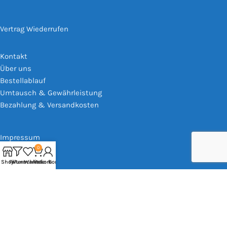
Vertrag Wiederrufen
Kontakt
Über uns
Bestellablauf
Umtausch & Gewährleistung
Bezahlung & Versandkosten
Impressum
AGB
0
Widerrufsrecht
Shop
Filtern
Wunschliste
Warenkorb
Mein Konto
Datenschutz
Based on
WoodMart
theme
2025
WooCommerce Themes
.
Vertrag widerrufen