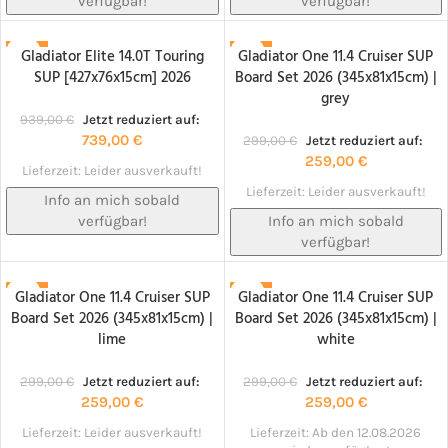
verfügbar!
verfügbar!
Gladiator Elite 14.0T Touring
Gladiator One 11.4 Cruiser SUP
-21%
-13%
SUP [427x76x15cm] 2026
Board Set 2026 (345x81x15cm) |
NACHBESTELLT!
NACHBESTELLT!
grey
939,00
€
Jetzt reduziert auf:
739,00
€
299,00
€
Jetzt reduziert auf:
259,00
€
Lieferzeit:
Leider ausverkauft!
Lieferzeit:
Leider ausverkauft!
Info an mich sobald
verfügbar!
Info an mich sobald
verfügbar!
Gladiator One 11.4 Cruiser SUP
Gladiator One 11.4 Cruiser SUP
-13%
-13%
Board Set 2026 (345x81x15cm) |
Board Set 2026 (345x81x15cm) |
NACHBESTELLT!
NACHBESTELLT!
lime
white
299,00
€
Jetzt reduziert auf:
299,00
€
Jetzt reduziert auf:
259,00
€
259,00
€
Lieferzeit:
Leider ausverkauft!
Lieferzeit:
Ab den 12.08.2026