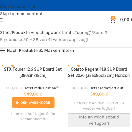
Skip to navigation
Skip to main content
0
0,00
Start
Produkte verschlagwortet mit „Touring“
Seite 2
Ergebnisse 20 – 38 von 41 werden angezeigt
Nach Produkte & Marken filtern
STX Tourer 12.6 SUP Board Set
Coasto Regent 11.8 SUP Board
-8%
-5%
[380x81x15cm]
Set 2026 [355x86x15cm] Horizon
NACHBESTELLT!
599,00
€
Jetzt reduziert auf:
369,00
€
Jetzt reduziert auf:
549,00
€
349,00
€
IN DEN WARENKORB
Lieferzeit:
Ab den 12.08.2026
wieder verfügbar!
Lieferzeit:
Auf Lager. Sofort
Info an mich sobald
versandbereit.
verfügbar!