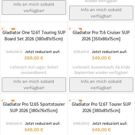
wieder verfügbar!
Info an mich sobald
Info an mich sobald
verfügbar!
verfügbar!
Gladiator One 12.6T Touring SUP
Gladiator Pro 11.6 Cruiser SUP
-23%
-19%
Board Set 2026 (380x81x15cm)
2026 [350x86x15cm]
NACHBESTELLT!
NACHBESTELLT!
349,00
€
Jetzt reduziert auf:
679,00
€
Jetzt reduziert auf:
269,00
€
549,00
€
Lieferzeit:
Auf Lager. Sofort
Lieferzeit:
Ausverkauft. Ab Ende
versandbereit.
September wieder verfügbar!
Info an mich sobald
Info an mich sobald
verfügbar!
verfügbar!
Gladiator Pro 12.6S Sportstourer
Gladiator Pro 12.6T Tourer SUP
-21%
-21%
SUP 2026 [380x76x15cm]
2026 [380x81x15cm]
NACHBESTELLT!
NACHBESTELLT!
699,00
€
Jetzt reduziert auf:
699,00
€
Jetzt reduziert auf:
549,00
€
549,00
€