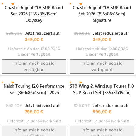
Coasto Regent 11.8 SUP Board
Coasto Regent 11.8 SUP Board
-5%
-5%
Set 2026 [355x86x15cm]
Set 2026 [355x86x15cm]
NACHBESTELLT!
NACHBESTELLT!
Odyssey
Signature
369,00
€
Jetzt reduziert auf:
369,00
€
Jetzt reduziert auf:
349,00
€
349,00
€
Lieferzeit:
Ab den 12.08.2026
Lieferzeit:
Ab den 12.08.2026
wieder verfügbar!
wieder verfügbar!
Info an mich sobald
Info an mich sobald
verfügbar!
verfügbar!
Naish Touring 12.0 Performance
STX Wing & Windsup Tourer 11.0
-11%
-5%
Set (360x86x15cm) | 2026
SUP Board Set [335x81x15cm]
NACHBESTELLT!
NACHBESTELLT!
898,00
€
Jetzt reduziert auf:
629,00
€
Jetzt reduziert auf:
799,00
€
599,00
€
Lieferzeit:
Leider ausverkauft!
Lieferzeit:
Leider ausverkauft!
Info an mich sobald
Info an mich sobald