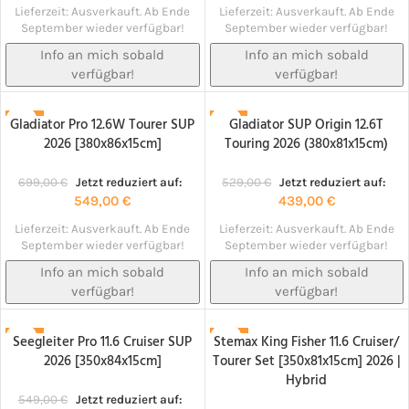
Lieferzeit:
Ausverkauft. Ab Ende
Lieferzeit:
Ausverkauft. Ab Ende
September wieder verfügbar!
September wieder verfügbar!
Info an mich sobald
Info an mich sobald
verfügbar!
verfügbar!
Gladiator Pro 12.6W Tourer SUP
Gladiator SUP Origin 12.6T
-21%
-17%
2026 [380x86x15cm]
Touring 2026 (380x81x15cm)
NACHBESTELLT!
NACHBESTELLT!
699,00
€
Jetzt reduziert auf:
529,00
€
Jetzt reduziert auf:
549,00
€
439,00
€
Lieferzeit:
Ausverkauft. Ab Ende
Lieferzeit:
Ausverkauft. Ab Ende
September wieder verfügbar!
September wieder verfügbar!
Info an mich sobald
Info an mich sobald
verfügbar!
verfügbar!
Seegleiter Pro 11.6 Cruiser SUP
Stemax King Fisher 11.6 Cruiser/
-18%
-10%
2026 [350x84x15cm]
Tourer Set [350x81x15cm] 2026 |
NACHBESTELLT!
NACHBESTELLT!
Hybrid
549,00
€
Jetzt reduziert auf: