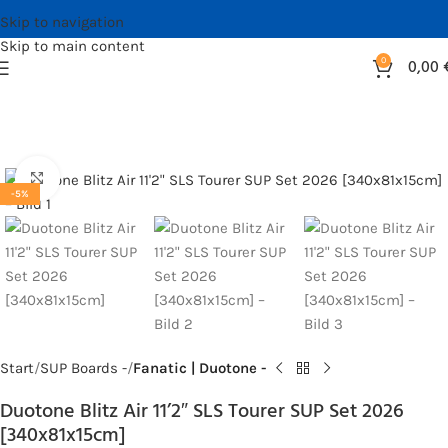
Skip to navigation
Skip to main content
0
0,00
Bild vergrößern
-5%
Start
SUP Boards -
Fanatic | Duotone -
Duotone Blitz Air 11’2″ SLS Tourer SUP Set 2026
[340x81x15cm]