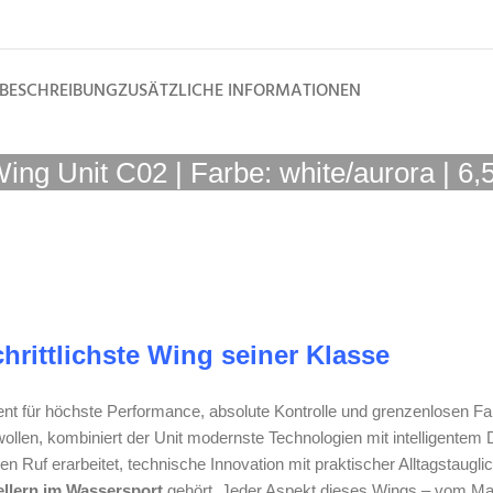
BESCHREIBUNG
ZUSÄTZLICHE INFORMATIONEN
ing Unit C02 | Farbe: white/aurora | 6,
hrittlichste Wing seiner Klasse
ement für höchste Performance, absolute Kontrolle und grenzenlosen F
wollen, kombiniert der Unit modernste Technologien mit intelligente
en Ruf erarbeitet, technische Innovation mit praktischer Alltagstaugl
ellern im Wassersport
gehört. Jeder Aspekt dieses Wings – vom Mater