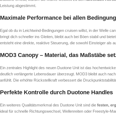
Leistung abgestimmt.
Maximale Performance bei allen Bedingun
Egal ob du in Leichtwind-Bedingungen cruisen willst, in der Welle carv
bringt dich schneller ins Gleiten, bleibt auch bei Böen stabil und b
entsteht eine direkte, reaktive Steuerung, die sowohl Einsteiger als a
MOD3 Canopy – Material, das Maßstäbe set
Ein zentrales Highlight des neuen Duotone Unit ist das hochentwicke
deutlich verlängerte Lebensdauer überzeugt. MOD3 bleibt auch nach i
anfühlt. Die erhöhte Rückstellkraft verbessert die Druckpunktstabilit
Perfekte Kontrolle durch Duotone Handles
Ein weiteres Qualitätsmerkmal des Duotone Unit sind die
festen, e
ideal für schnelle Richtungswechsel, Wellenreiten oder Freestyle-Manö