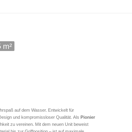
5 m²
ahrspaß auf dem Wasser. Entwickelt für
m Design und kompromissloser Qualität.
Als
Pionier
ichkeit zu vereinen. Mit dem neuen Unit beweist
ial bis zur Griffposition – ist auf maximale