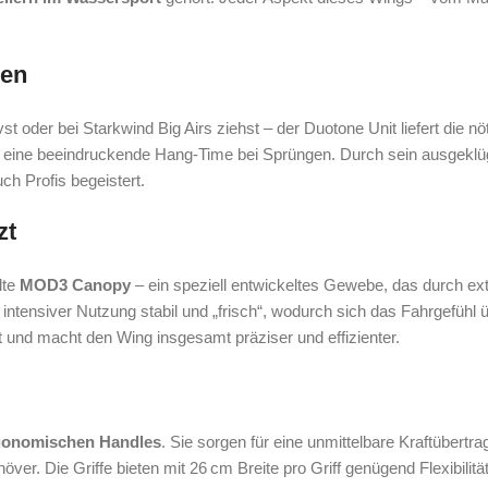
gen
st oder bei Starkwind Big Airs ziehst – der Duotone Unit liefert die nö
ietet eine beeindruckende Hang-Time bei Sprüngen. Durch sein ausgekl
uch Profis begeistert.
zt
lte
MOD3 Canopy
– ein speziell entwickeltes Gewebe, das durch ext
ntensiver Nutzung stabil und „frisch“, wodurch sich das Fahrgefühl 
ät und macht den Wing insgesamt präziser und effizienter.
rgonomischen Handles
. Sie sorgen für eine unmittelbare Kraftübert
ver. Die Griffe bieten mit 26 cm Breite pro Griff genügend Flexibilit