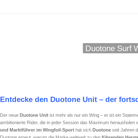
Duotone Surf W
Entdecke den Duotone Unit – der fortsc
Der neue
Duotone Unit
ist mehr als nur ein Wing – er ist ein Stat
ambitionierte Rider, die in jeder Session das Maximum herausholen 
und Marktführer im Wingfoil-Sport
hat sich
Duotone
seit Jahren d
Duotone erneut, warum die Marke weltweit zu den
führenden Herst