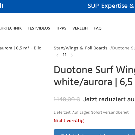
d!
SUP-Expertise &
AHRTECHNIK
TESTVIDEOS
TIPPS
VERLEIH
FAQ
Start
Wings & Foil Boards -
Duotone Sur
Duotone Surf Wing
white/aurora | 6,5
1.149,00
€
Jetzt reduziert au
Lieferzeit:
Auf Lager. Sofort versandbereit.
Nicht vorrätig