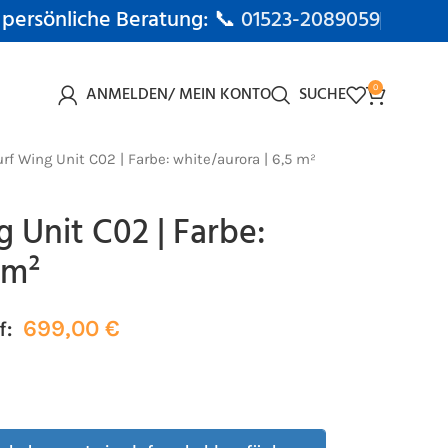
 persönliche Beratung: 📞
01523-2089059
ANMELDEN/ MEIN KONTO
SUCHE
0
f Wing Unit C02 | Farbe: white/aurora | 6,5 m²
 Unit C02 | Farbe:
 m²
699,00
€
f: