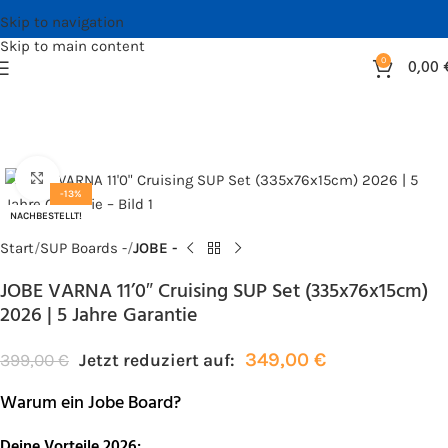
Skip to navigation
Skip to main content
0
0,00
Bild vergrößern
-13%
NACHBESTELLT!
Start
SUP Boards -
JOBE -
JOBE VARNA 11’0″ Cruising SUP Set (335x76x15cm)
2026 | 5 Jahre Garantie
349,00
€
399,00
€
Jetzt reduziert auf:
Warum ein Jobe Board?
Deine Vorteile 2026: