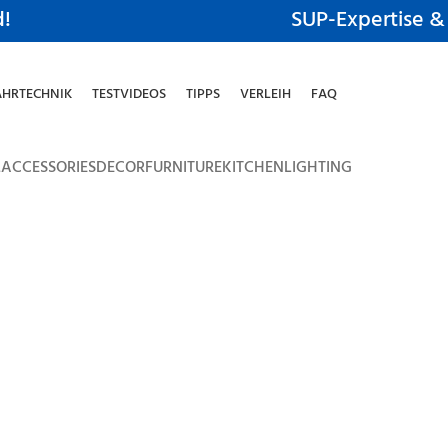
d!
SUP-Expertise &
AHRTECHNIK
TESTVIDEOS
TIPPS
VERLEIH
FAQ
L
ACCESSORIES
DECOR
FURNITURE
KITCHEN
LIGHTING
honcus quisque sollicitudin
Decor