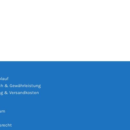
s
blauf
h & Gewährleistung
ng & Versandkosten
sum
srecht