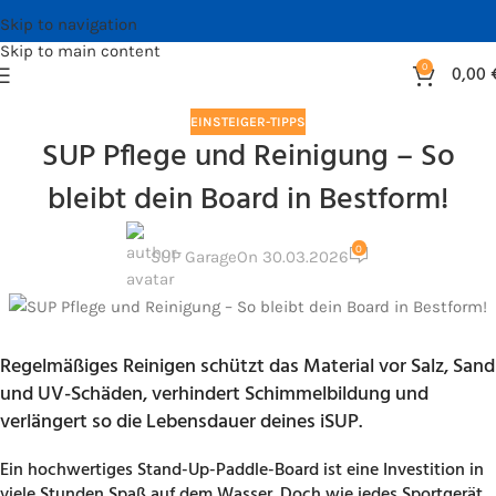
Skip to navigation
Skip to main content
0
0,00
EINSTEIGER-TIPPS
SUP Pflege und Reinigung – So
bleibt dein Board in Bestform!
0
SUP Garage
On 30.03.2026
Regelmäßiges Reinigen schützt das Material vor Salz, Sand
und UV-Schäden, verhindert Schimmelbildung und
verlängert so die Lebensdauer deines iSUP.
Ein hochwertiges Stand-Up-Paddle-Board ist eine Investition in
viele Stunden Spaß auf dem Wasser. Doch wie jedes Sportgerät