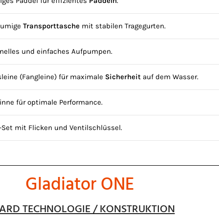
liges Paddel für effizientes
Paddeln
.
äumige
Transporttasche
mit stabilen Tragegurten.
nelles und einfaches Aufpumpen.
sleine (Fangleine) für maximale
Sicherheit
auf dem Wasser.
nne für optimale Performance.
l-Set mit Flicken und Ventilschlüssel.
Gladiator ONE
ARD TECHNOLOGIE / KONSTRUKTION