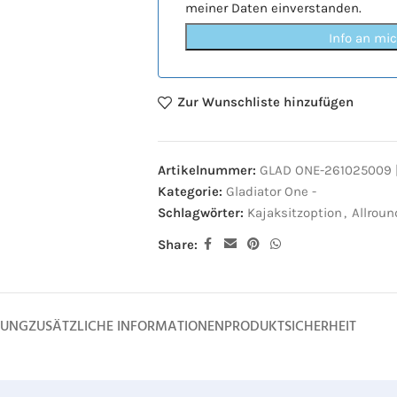
meiner Daten einverstanden.
Info an mi
Zur Wunschliste hinzufügen
Artikelnummer:
GLAD ONE-261025009 |
Kategorie:
Gladiator One -
Schlagwörter:
Kajaksitzoption
,
Allrou
Share:
BUNG
ZUSÄTZLICHE INFORMATIONEN
PRODUKTSICHERHEIT