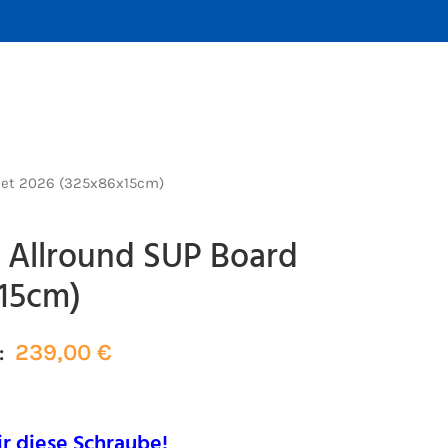
 Set 2026 (325x86x15cm)
8 Allround SUP Board
x15cm)
239,00
€
:
ir diese Schraube!