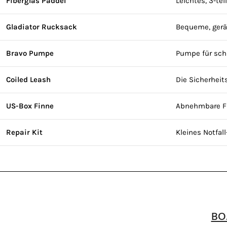
Fiberglas Paddel
Leichtes, 3-tei
Gladiator Rucksack
Bequeme, ger
Bravo Pumpe
Pumpe für sch
Coiled Leash
Die Sicherheit
US-Box Finne
Abnehmbare Fi
Repair Kit
Kleines Notfal
BO