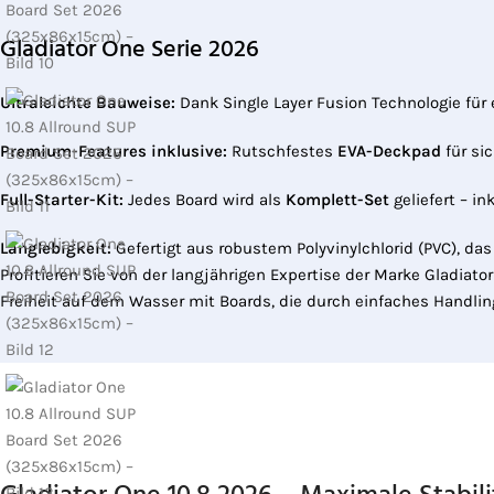
Gladiator One Serie 2026
Ultraleichte Bauweise:
Dank Single Layer Fusion Technologie für 
Premium-Features inklusive:
Rutschfestes
EVA-Deckpad
für si
Full-Starter-Kit:
Jedes Board wird als
Komplett-Set
geliefert – i
Langlebigkeit:
Gefertigt aus robustem Polyvinylchlorid (PVC), das
Profitieren Sie von der langjährigen Expertise der Marke Gladiato
Freiheit auf dem Wasser mit Boards, die durch einfaches Handli