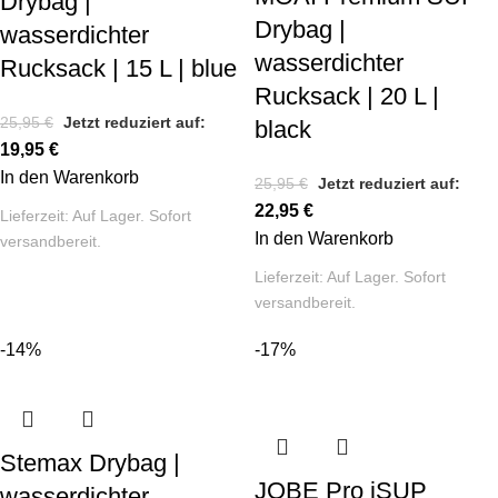
Drybag |
Drybag |
wasserdichter
wasserdichter
Rucksack | 15 L | blue
Rucksack | 20 L |
25,95
€
Jetzt reduziert auf:
black
19,95
€
In den Warenkorb
25,95
€
Jetzt reduziert auf:
22,95
€
Lieferzeit:
Auf Lager. Sofort
In den Warenkorb
versandbereit.
Lieferzeit:
Auf Lager. Sofort
versandbereit.
-14%
-17%
Stemax Drybag |
JOBE Pro iSUP
wasserdichter