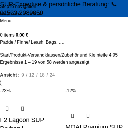
SUP-Expertise & persönliche Beratung: 📞
Skip to navigation
01523-2089059
Skip to main content
Menu
0
items
0,00
€
Paddel/ Finne/ Leash. Bags, ….
Start
Produkt-Versandklassen
Zubehör und Kleinteile 4.95
Ergebnisse 1 – 19 von 58 werden angezeigt
Ansicht
9
12
18
24
-23%
-12%
F2 Lagoon SUP
MOAI Premium SUP