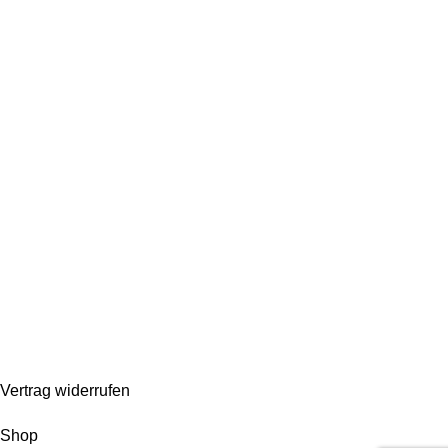
Vertrag Wiederrufen
Kontakt
Über uns
Bestellablauf
Umtausch & Gewährleistung
Bezahlung & Versandkosten
Impressum
AGB
Widerrufsrecht
Datenschutz
Based on
WoodMart
theme
2025
WooCommerce Themes
.
Vertrag widerrufen
Shop